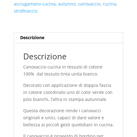
quantità
asciugamano cucina
,
autunno
,
canovaccio
,
cucina
,
strofinaccio
Descrizione
Descrizione
Canovaccio cucina in tessuto di cotone
100% dal tessuto tinta unita bianco.
Decorato con applicazione di doppia fascia
in cotone coordinato uno di color verde con
pois bianchi, l’altra in stampa autunnale.
Questa decorazione rende i canovacci
originali e unici, capaci di dare valore e
bellezza ai piccoli gesti quotidiani in cucina.
Il canovaccio è provvisto di bordino per