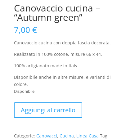
Canovaccio cucina –
“Autumn green”
7,00
€
Canovaccio cucina con doppia fascia decorata.
Realizzato in 100% cotone, misure 66 x 44.
100% artigianato made in Italy.
Disponibile anche in altre misure, e varianti di
colore.
Disponibile
Canovaccio
Aggiungi al carrello
cucina
-
"Autumn
green"
Categorie:
Canovacci
,
Cucina
,
Linea Casa
Tag: