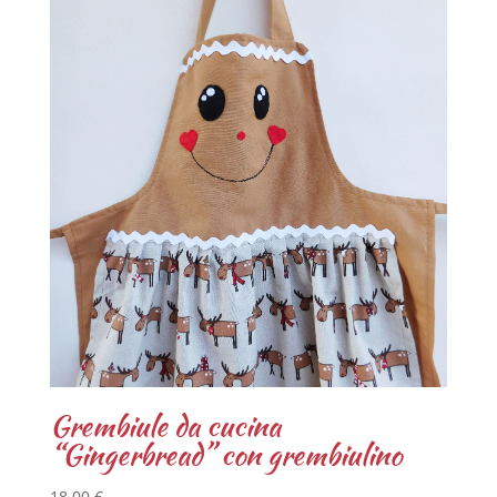
Grembiule da cucina
“Gingerbread” con grembiulino
18,00
€