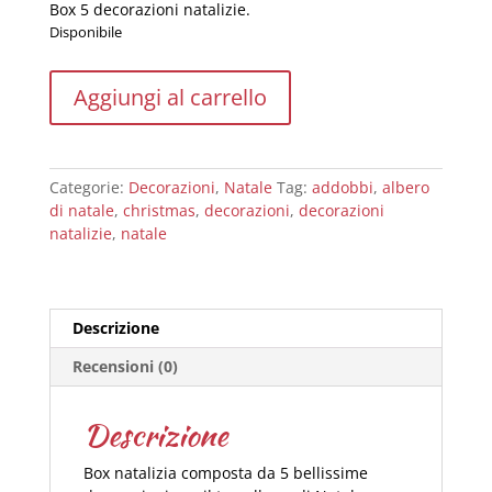
Box 5 decorazioni natalizie.
Disponibile
Box
Aggiungi al carrello
I
decorazioni
natalizie
quantità
Categorie:
Decorazioni
,
Natale
Tag:
addobbi
,
albero
di natale
,
christmas
,
decorazioni
,
decorazioni
natalizie
,
natale
Descrizione
Recensioni (0)
Descrizione
Box natalizia composta da 5 bellissime