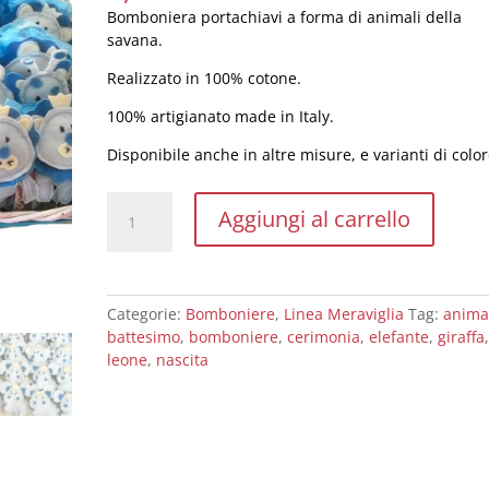
Bomboniera portachiavi a forma di animali della
savana.
Realizzato in 100% cotone.
100% artigianato made in Italy.
Disponibile anche in altre misure, e varianti di color
Bomboniera
Aggiungi al carrello
"Animaletti
savana"
quantità
Categorie:
Bomboniere
,
Linea Meraviglia
Tag:
anima
battesimo
,
bomboniere
,
cerimonia
,
elefante
,
giraffa
leone
,
nascita