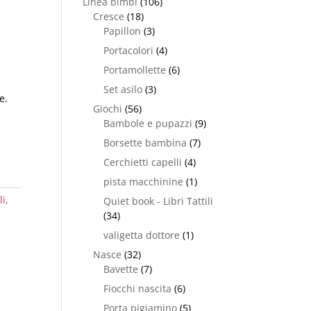
Linea bimbi
(106)
Cresce
(18)
Papillon
(3)
Portacolori
(4)
Portamollette
(6)
Set asilo
(3)
e.
Giochi
(56)
Bambole e pupazzi
(9)
Borsette bambina
(7)
Cerchietti capelli
(4)
pista macchinine
(1)
li
,
Quiet book - Libri Tattili
,
(34)
valigetta dottore
(1)
Nasce
(32)
Bavette
(7)
Fiocchi nascita
(6)
Porta pigiamino
(5)