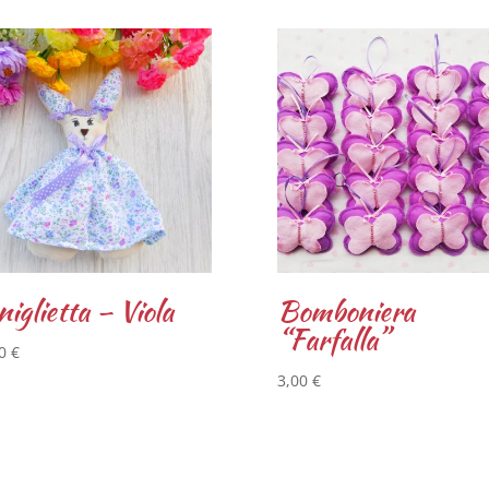
iglietta – Viola
Bomboniera
“Farfalla”
00
€
3,00
€